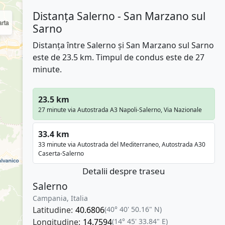
Distanța Salerno - San Marzano sul
rta
Sarno
Distanța între Salerno și San Marzano sul Sarno
este de 23.5 km. Timpul de condus este de 27
minute.
23.5 km
27 minute via Autostrada A3 Napoli-Salerno, Via Nazionale
33.4 km
33 minute via Autostrada del Mediterraneo, Autostrada A30
Caserta-Salerno
Detalii despre traseu
Salerno
Campania, Italia
Latitudine:
40.6806
(40° 40' 50.16" N)
Longitudine:
14.7594
(14° 45' 33.84" E)