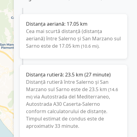
Distanța aeriană:
17.05
km
Cea mai scurtă distanță (distanța
aeriană) între
Salerno
și
San Marzano sul
Sarno
este de
17.05
km
(
10.6
mi
).
Distanța rutieră:
23.5
km
(
27 minute
)
Distanță rutieră între
Salerno
și
San
Marzano sul Sarno
este de
23.5
km
(
14.6
via Autostrada del Mediterraneo,
mi
)
Autostrada A30 Caserta-Salerno
conform calculatorului de distanțe.
Timpul estimat de condus este de
aproximativ
33 minute
.