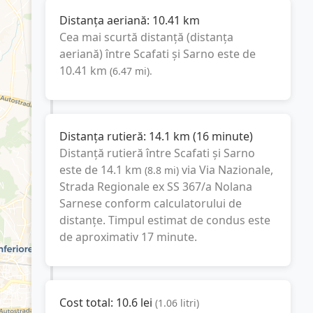
Distanța aeriană:
10.41
km
Cea mai scurtă distanță (distanța
aeriană) între
Scafati
și
Sarno
este de
10.41
km
(
6.47
mi
).
Distanța rutieră:
14.1
km
(
16 minute
)
Distanță rutieră între
Scafati
și
Sarno
este de
14.1
km
via Via Nazionale,
(
8.8
mi
)
Strada Regionale ex SS 367/a Nolana
Sarnese
conform calculatorului de
distanțe. Timpul estimat de condus este
de aproximativ
17 minute
.
Cost total:
10.6
lei
(
1.06
litri
)