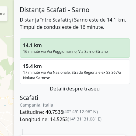
Distanța Scafati - Sarno
rta
Distanța între Scafati și Sarno este de 14.1 km.
Timpul de condus este de 16 minute.
14.1 km
16 minute via Via Poggiomarino, Via Sarno-Striano
15.4 km
17 minute via Via Nazionale, Strada Regionale ex SS 367/a
Nolana Sarnese
Detalii despre traseu
Scafati
Campania, Italia
Latitudine:
40.7536
(40° 45' 12.96" N)
Longitudine:
14.5253
(14° 31' 31.08" E)