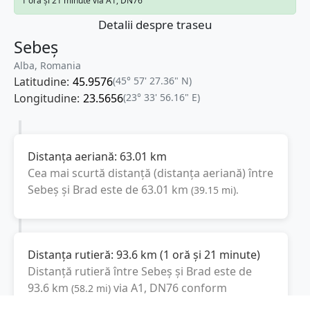
1 oră și 21 minute via A1, DN76
Detalii despre traseu
Sebeș
Alba, Romania
Latitudine:
45.9576
(45° 57' 27.36" N)
Longitudine:
23.5656
(23° 33' 56.16" E)
Distanța aeriană:
63.01
km
Cea mai scurtă distanță (distanța aeriană) între
Sebeș
și
Brad
este de
63.01
km
(
39.15
mi
).
Distanța rutieră:
93.6
km
(
1 oră și 21 minute
)
Distanță rutieră între
Sebeș
și
Brad
este de
93.6
km
via A1, DN76
conform
(
58.2
mi
)
calculatorului de distanțe. Timpul estimat de