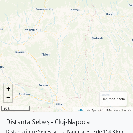
+
−
Schimbă harta
20 km
Leaflet
| © OpenStreetMap contributors
Distanța Sebeș - Cluj-Napoca
Distanța între Sebeș și Cluj-Napoca este de 114.3 km.