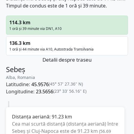
Timpul de condus este de 1 oră și 39 minute.
114.3 km
1 oră și 39 minute via DN1, A10
136.3 km
1 oră și 44 minute via A10, Autostrada Transilvania
Detalii despre traseu
Sebeș
Alba, Romania
Latitudine:
45.9576
(45° 57' 27.36" N)
Longitudine:
23.5656
(23° 33' 56.16" E)
Distanța aeriană:
91.23
km
Cea mai scurtă distanță (distanța aeriană) între
Sebeș
și
Cluj-Napoca
este de
91.23
km
(
56.69