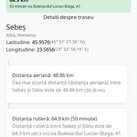
50 minute via Bulevardul Lucian Blaga, A1
Detalii despre traseu
Sebeș
Alba, Romania
Latitudine:
45.9576
(45° 57' 27.36" N)
Longitudine:
23.5656
(23° 33' 56.16" E)
Distanța aeriană:
48.86
km
Cea mai scurtă distanță (distanța aeriană) între
Sebeș
și
Sibiu
este de
48.86
km
(
30.36
mi
).
Distanța rutieră:
64.9
km
(
50 minute
)
Distanță rutieră între
Sebeș
și
Sibiu
este de
64.9
km
via Bulevardul Lucian Blaga, A1
(
40.3
mi
)