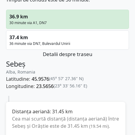
36.9 km
30 minute via A1, DN7
37.4 km
36 minute via DN7, Bulevardul Unirii
Detalii despre traseu
Sebeș
Alba, Romania
Latitudine:
45.9576
(45° 57' 27.36" N)
Longitudine:
23.5656
(23° 33' 56.16" E)
Distanța aeriană:
31.45
km
Cea mai scurtă distanță (distanța aeriană) între
Sebeș
și
Orăștie
este de
31.45
km
(
19.54
mi
).