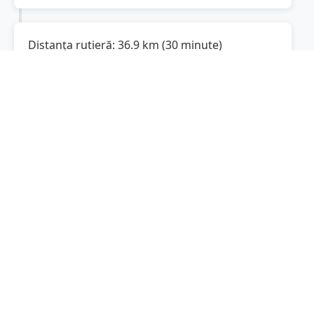
Distanța rutieră:
36.9
km
(
30 minute
)
Distanță rutieră între
Sebeș
și
Orăștie
este de
36.9
km
via DN7, Bulevardul Unirii
(
22.9
mi
)
conform calculatorului de distanțe. Timpul
estimat de condus este de aproximativ
36
minute
.
Cost total:
27.7
lei
(
2.77
litri
)
La un consum mediu de
7.5 litri / 100 km
,
costul total al călătoriei este de
27.7
lei
, cu un
consum total de
2.77
litri
de combustibil.