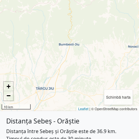
+
−
Schimbă harta
10 km
Leaflet
| © OpenStreetMap contributors
Distanța Sebeș - Orăștie
Distanța între Sebeș și Orăștie este de 36.9 km.
Timpul de condus este de 30 minute.