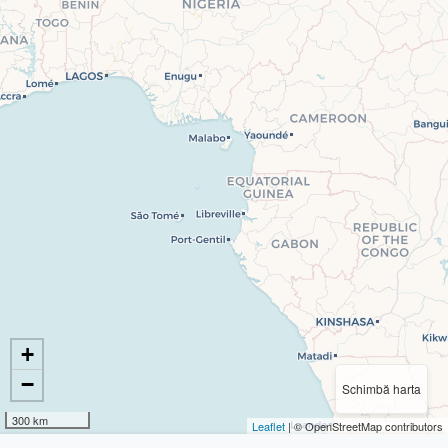
+
−
Schimbă harta
300 km
Leaflet
| © OpenStreetMap contributors