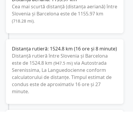
Cea mai scurtă distanță (distanța aeriană) între
Slovenia
și
Barcelona
este de
1155.97
km
(
718.28
mi
).
Distanța rutieră:
1524.8
km
(
16 ore și 8 minute
)
Distanță rutieră între
Slovenia
și
Barcelona
este de
1524.8
km
via Autostrada
(
947.5
mi
)
Serenissima, La Languedocienne
conform
calculatorului de distanțe. Timpul estimat de
condus este de aproximativ
16 ore și 27
minute
.
Cost total:
1143.6
lei
(
114.36
litri
)
La un consum mediu de
7.5 litri / 100 km
,