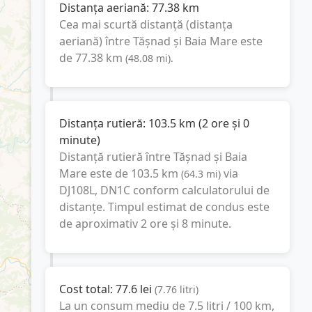
Distanța aeriană:
77.38
km
Cea mai scurtă distanță (distanța
aeriană) între
Tășnad
și
Baia Mare
este
de
77.38
km
(
48.08
mi
).
Distanța rutieră:
103.5
km
(
2 ore și 0
minute
)
Distanță rutieră între
Tășnad
și
Baia
Mare
este de
103.5
km
via
(
64.3
mi
)
DJ108L, DN1C
conform calculatorului de
distanțe. Timpul estimat de condus este
de aproximativ
2 ore și 8 minute
.
Cost total:
77.6
lei
(
7.76
litri
)
La un consum mediu de
7.5 litri / 100 km
,