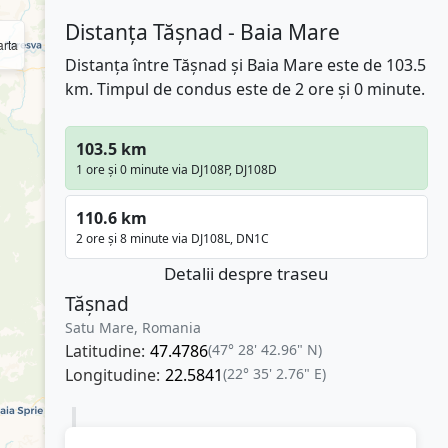
Distanța Tășnad - Baia Mare
rta
Distanța între Tășnad și Baia Mare este de 103.5
km. Timpul de condus este de 2 ore și 0 minute.
103.5 km
1 ore și 0 minute via DJ108P, DJ108D
110.6 km
2 ore și 8 minute via DJ108L, DN1C
Detalii despre traseu
Tășnad
Satu Mare, Romania
Latitudine:
47.4786
(47° 28' 42.96" N)
Longitudine:
22.5841
(22° 35' 2.76" E)