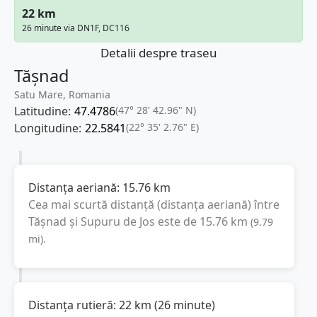
22 km
26 minute via DN1F, DC116
Detalii despre traseu
Tășnad
Satu Mare, Romania
Latitudine:
47.4786
(47° 28' 42.96" N)
Longitudine:
22.5841
(22° 35' 2.76" E)
Distanța aeriană:
15.76
km
Cea mai scurtă distanță (distanța aeriană) între
Tășnad
și
Supuru de Jos
este de
15.76
km
(
9.79
mi
).
Distanța rutieră:
22
km
(
26 minute
)