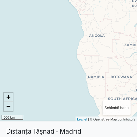
+
−
Schimbă harta
500 km
Leaflet
| © OpenStreetMap contributors
Distanța Tășnad - Madrid