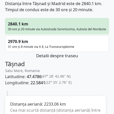
Distanța între Tășnad și Madrid este de 2840.1 km.
Timpul de condus este de 30 ore și 20 minute.
2840.1 km
30 ore și 20 minute via Autostrada Serenissima, Autovía del Nordeste
2970.9 km
31 ore și 8 minute via A 8, La Transeuropéenne
Detalii despre traseu
Tășnad
Satu Mare, Romania
Latitudine:
47.4786
(47° 28' 42.96" N)
Longitudine:
22.5841
(22° 35' 2.76" E)
Distanța aeriană:
2233.06
km
Cea mai scurtă distanță (distanța aeriană) între