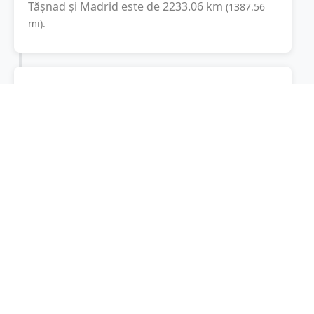
Tășnad
și
Madrid
este de
2233.06
km
(
1387.56
mi
).
Distanța rutieră:
2840.1
km
(
30 ore și 20
minute
)
Distanță rutieră între
Tășnad
și
Madrid
este de
2840.1
km
via A 8, La
(
1764.8
mi
)
Transeuropéenne
conform calculatorului de
distanțe. Timpul estimat de condus este de
aproximativ
31 ore și 8 minute
.
Cost total:
2130.1
lei
(
213.01
litri
)
La un consum mediu de
7.5 litri / 100 km
,
costul total al călătoriei este de
2130.1
lei
, cu
un consum total de
213.01
litri
de combustibil.