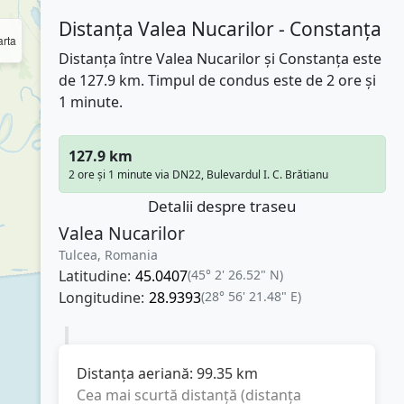
Distanța Valea Nucarilor - Constanța
rta
Distanța între Valea Nucarilor și Constanța este
de 127.9 km. Timpul de condus este de 2 ore și
1 minute.
127.9 km
2 ore și 1 minute via DN22, Bulevardul I. C. Brătianu
Detalii despre traseu
Valea Nucarilor
Tulcea, Romania
Latitudine:
45.0407
(45° 2' 26.52" N)
Longitudine:
28.9393
(28° 56' 21.48" E)
Distanța aeriană:
99.35
km
Cea mai scurtă distanță (distanța