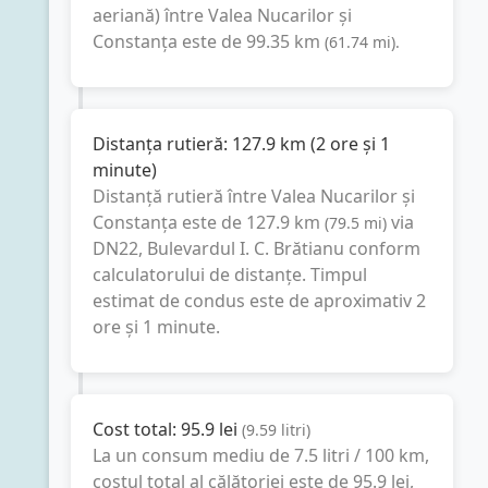
aeriană) între
Valea Nucarilor
și
Constanța
este de
99.35
km
(
61.74
mi
).
Distanța rutieră:
127.9
km
(
2 ore și 1
minute
)
Distanță rutieră între
Valea Nucarilor
și
Constanța
este de
127.9
km
via
(
79.5
mi
)
DN22, Bulevardul I. C. Brătianu
conform
calculatorului de distanțe. Timpul
estimat de condus este de aproximativ
2
ore și 1 minute
.
Cost total:
95.9
lei
(
9.59
litri
)
La un consum mediu de
7.5 litri / 100 km
,
costul total al călătoriei este de
95.9
lei
,