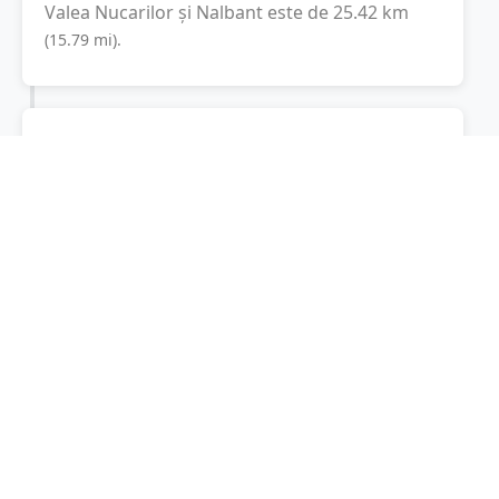
Valea Nucarilor
și
Nalbant
este de
25.42
km
(
15.79
mi
).
Distanța rutieră:
45
km
(
46 minute
)
Distanță rutieră între
Valea Nucarilor
și
Nalbant
este de
45
km
via DJ229, DN22A
(
28
mi
)
conform calculatorului de distanțe. Timpul
estimat de condus este de aproximativ
52
minute
.
Cost total:
33.8
lei
(
3.38
litri
)
La un consum mediu de
7.5 litri / 100 km
,
costul total al călătoriei este de
33.8
lei
, cu un
consum total de
3.38
litri
de combustibil.