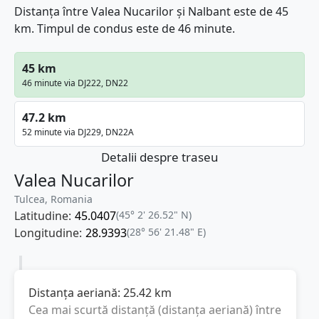
Distanța între Valea Nucarilor și Nalbant este de 45
km. Timpul de condus este de 46 minute.
45 km
46 minute via DJ222, DN22
47.2 km
52 minute via DJ229, DN22A
Detalii despre traseu
Valea Nucarilor
Tulcea, Romania
Latitudine:
45.0407
(45° 2' 26.52" N)
Longitudine:
28.9393
(28° 56' 21.48" E)
Distanța aeriană:
25.42
km
Cea mai scurtă distanță (distanța aeriană) între