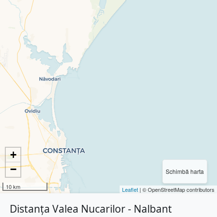
+
−
Schimbă harta
10 km
Leaflet
| © OpenStreetMap contributors
Distanța Valea Nucarilor - Nalbant