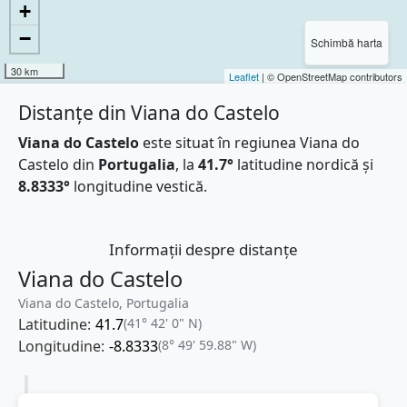
+
−
Schimbă harta
30 km
Leaflet
| © OpenStreetMap contributors
Distanțe din Viana do Castelo
Viana do Castelo
este situat în regiunea Viana do
Castelo din
Portugalia
, la
41.7°
latitudine nordică și
8.8333°
longitudine vestică.
Informații despre distanțe
Viana do Castelo
Viana do Castelo, Portugalia
Latitudine:
41.7
(41° 42' 0" N)
Longitudine:
-8.8333
(8° 49' 59.88" W)