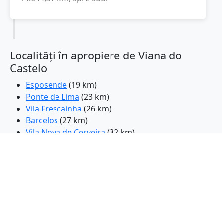
Localități în apropiere de Viana do
Castelo
Esposende
(19 km)
Ponte de Lima
(23 km)
Vila Frescainha
(26 km)
Barcelos
(27 km)
Vila Nova de Cerveira
(32 km)
Paredes de Coura
(32 km)
Tomino
(33 km)
Vila Verde
(34 km)
Aver-o-Mar
(34 km)
Povoa de Varzim
(36 km)
Gondizalves
(37 km)
Ponte da Barca
(38 km)