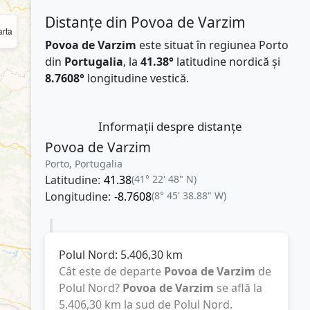
Distanțe din Povoa de Varzim
rta
Povoa de Varzim
este situat în regiunea Porto
din
Portugalia
, la
41.38°
latitudine nordică și
8.7608°
longitudine vestică.
Informații despre distanțe
Povoa de Varzim
Porto, Portugalia
Latitudine:
41.38
(41° 22' 48" N)
Longitudine:
-8.7608
(8° 45' 38.88" W)
Polul Nord:
5.406,30
km
Cât este de departe
Povoa de Varzim
de
Polul Nord?
Povoa de Varzim
se află la
5.406,30
km
la sud de Polul Nord.