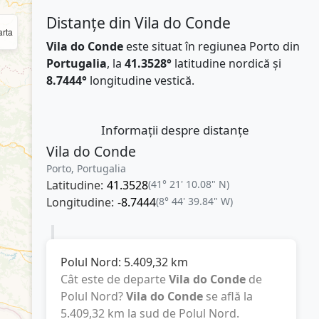
Distanțe din Vila do Conde
rta
Vila do Conde
este situat în regiunea Porto din
Portugalia
, la
41.3528°
latitudine nordică și
8.7444°
longitudine vestică.
Informații despre distanțe
Vila do Conde
Porto, Portugalia
Latitudine:
41.3528
(41° 21' 10.08" N)
Longitudine:
-8.7444
(8° 44' 39.84" W)
Polul Nord:
5.409,32
km
Cât este de departe
Vila do Conde
de
Polul Nord?
Vila do Conde
se află la
5.409,32
km
la sud de Polul Nord.