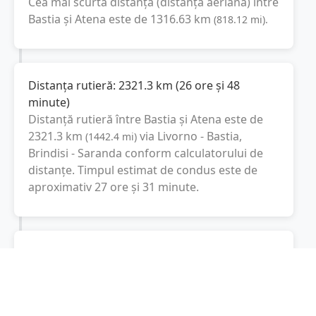
Cea mai scurtă distanță (distanța aeriană) între
Bastia
și
Atena
este de
1316.63
km
(
818.12
mi
).
Distanța rutieră:
2321.3
km
(
26 ore și 48
minute
)
Distanță rutieră între
Bastia
și
Atena
este de
2321.3
km
via Livorno - Bastia,
(
1442.4
mi
)
Brindisi - Saranda
conform calculatorului de
distanțe. Timpul estimat de condus este de
aproximativ
27 ore și 31 minute
.
Cost total:
1741
lei
(
174.1
litri
)
La un consum mediu de
7.5 litri / 100 km
,
costul total al călătoriei este de
1741
lei
, cu un
consum total de
174.1
litri
de combustibil.