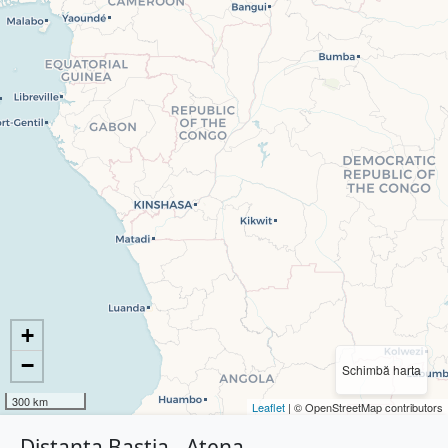
+
−
Schimbă harta
300 km
Leaflet
| © OpenStreetMap contributors
Distanța Bastia - Atena