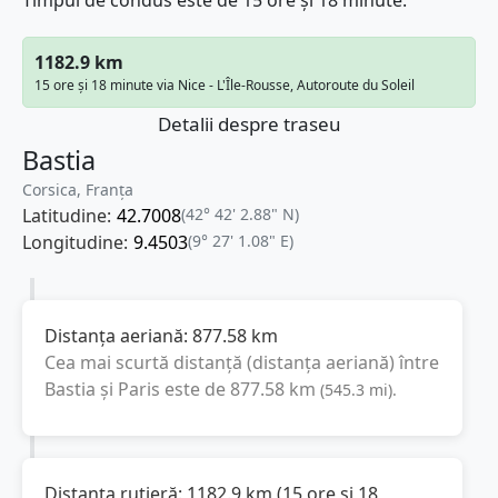
Timpul de condus este de 15 ore și 18 minute.
1182.9 km
15 ore și 18 minute via Nice - L'Île-Rousse, Autoroute du Soleil
Detalii despre traseu
Bastia
Corsica, Franţa
Latitudine:
42.7008
(42° 42' 2.88" N)
Longitudine:
9.4503
(9° 27' 1.08" E)
Distanța aeriană:
877.58
km
Cea mai scurtă distanță (distanța aeriană) între
Bastia
și
Paris
este de
877.58
km
(
545.3
mi
).
Distanța rutieră:
1182.9
km
(
15 ore și 18