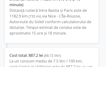
minute
)
Distanță rutieră între
Bastia
și
Paris
este de
1182.9
km
via Nice - L'Île-Rousse,
(
735
mi
)
Autoroute du Soleil
conform calculatorului de
distanțe. Timpul estimat de condus este de
aproximativ
15 ore și 18 minute
.
Cost total:
887.2
lei
(
88.72
litri
)
La un consum mediu de
7.5 litri / 100 km
,
costul total al călătoriei este de
887.2
lei
, cu un
consum total de
88.72
litri
de combustibil.
Paris
Île-de-France, Franţa