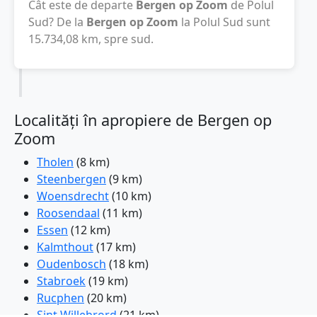
Cât este de departe
Bergen op Zoom
de Polul
Sud? De la
Bergen op Zoom
la Polul Sud sunt
15.734,08
km
, spre sud.
Localități în apropiere de Bergen op
Zoom
Tholen
(8 km)
Steenbergen
(9 km)
Woensdrecht
(10 km)
Roosendaal
(11 km)
Essen
(12 km)
Kalmthout
(17 km)
Oudenbosch
(18 km)
Stabroek
(19 km)
Rucphen
(20 km)
Sint Willebrord
(21 km)