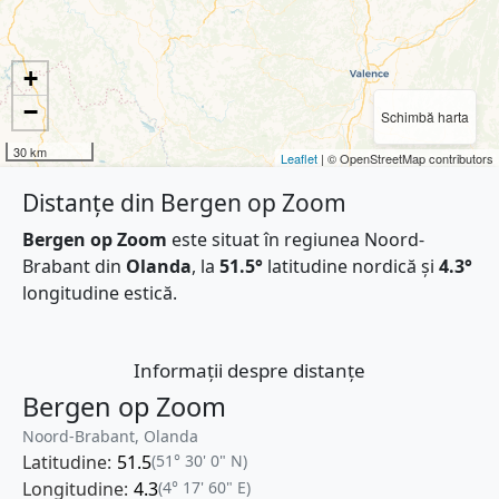
+
−
Schimbă harta
30 km
Leaflet
| © OpenStreetMap contributors
Distanțe din Bergen op Zoom
Bergen op Zoom
este situat în regiunea Noord-
Brabant din
Olanda
, la
51.5°
latitudine nordică și
4.3°
longitudine estică.
Informații despre distanțe
Bergen op Zoom
Noord-Brabant, Olanda
Latitudine:
51.5
(51° 30' 0" N)
Longitudine:
4.3
(4° 17' 60" E)