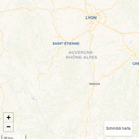
+
−
Schimbă harta
30 km