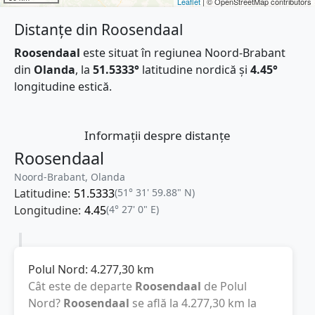
Leaflet
| © OpenStreetMap contributors
Distanțe din Roosendaal
Roosendaal
este situat în regiunea Noord-Brabant
din
Olanda
, la
51.5333°
latitudine nordică și
4.45°
longitudine estică.
Informații despre distanțe
Roosendaal
Noord-Brabant, Olanda
Latitudine:
51.5333
(51° 31' 59.88" N)
Longitudine:
4.45
(4° 27' 0" E)
Polul Nord:
4.277,30
km
Cât este de departe
Roosendaal
de Polul
Nord?
Roosendaal
se află la
4.277,30
km
la