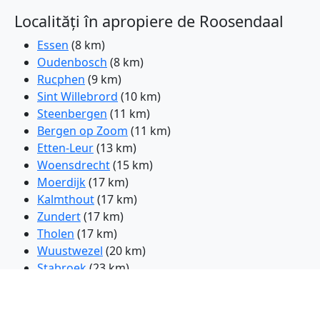
Localități în apropiere de Roosendaal
Essen
(8 km)
Oudenbosch
(8 km)
Rucphen
(9 km)
Sint Willebrord
(10 km)
Steenbergen
(11 km)
Bergen op Zoom
(11 km)
Etten-Leur
(13 km)
Woensdrecht
(15 km)
Moerdijk
(17 km)
Kalmthout
(17 km)
Zundert
(17 km)
Tholen
(17 km)
Wuustwezel
(20 km)
Stabroek
(23 km)
Breda
(23 km)
Brecht
(24 km)
Kapellen
(24 km)