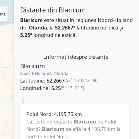
Distanțe din Blaricum
rta
Blaricum
este situat în regiunea Noord-Holland
din
Olanda
, la
52.2667°
latitudine nordică și
5.25°
longitudine estică.
Informații despre distanțe
Blaricum
Noord-Holland, Olanda
Latitudine:
52.2667
(52° 16' 0.12" N)
Longitudine:
5.25
(5° 15' 0" E)
Polul Nord:
4.195,75
km
Cât este de departe
Blaricum
de Polul
Nord?
Blaricum
se află la
4.195,75
km
la
sud de Polul Nord.