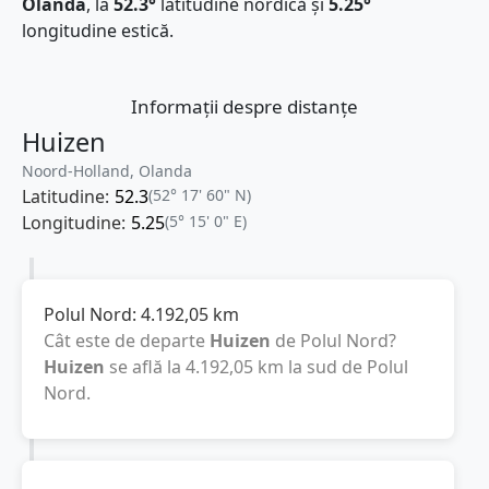
Olanda
, la
52.3°
latitudine nordică și
5.25°
longitudine estică.
Informații despre distanțe
Huizen
Noord-Holland, Olanda
Latitudine:
52.3
(52° 17' 60" N)
Longitudine:
5.25
(5° 15' 0" E)
Polul Nord:
4.192,05
km
Cât este de departe
Huizen
de Polul Nord?
Huizen
se află la
4.192,05
km
la sud de Polul
Nord.