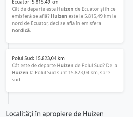
Ecuator:
5.815,49
km
Cât de departe este
Huizen
de Ecuator și în ce
emisferă se află?
Huizen
este la
5.815,49
km
la
nord de Ecuator, deci se află în emisfera
nordică
.
Polul Sud:
15.823,04
km
Cât este de departe
Huizen
de Polul Sud? De la
Huizen
la Polul Sud sunt
15.823,04
km
, spre
sud.
Localități în apropiere de Huizen
Blaricum
(4 km)
Eemnes
(6 km)