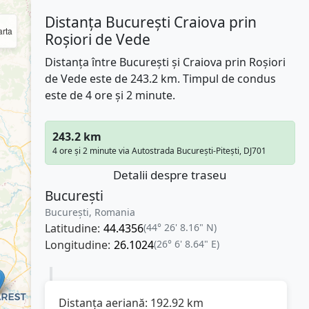
Distanța București Craiova prin
rta
Roșiori de Vede
Distanța între București și Craiova prin Roșiori
de Vede este de 243.2 km. Timpul de condus
este de 4 ore și 2 minute.
243.2 km
4 ore și 2 minute via Autostrada București-Pitești, DJ701
Detalii despre traseu
București
București, Romania
Latitudine:
44.4356
(44° 26' 8.16" N)
Longitudine:
26.1024
(26° 6' 8.64" E)
Distanța aeriană:
192.92
km