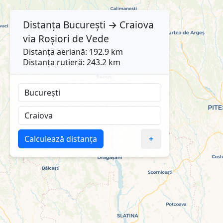
Distanța
București
→
Craiova
via
Roșiori de Vede
Distanța aeriană: 192.9 km
Distanța rutieră: 243.2 km
Calculează distanța
+