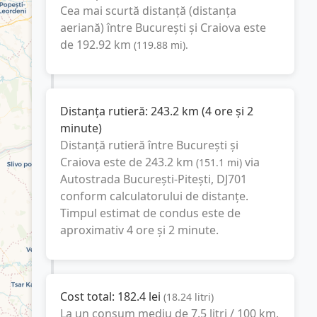
Cea mai scurtă distanță (distanța
aeriană) între
București
și
Craiova
este
de
192.92
km
(
119.88
mi
).
Distanța rutieră:
243.2
km
(
4 ore și 2
minute
)
Distanță rutieră între
București
și
Craiova
este de
243.2
km
via
(
151.1
mi
)
Autostrada București-Pitești, DJ701
conform calculatorului de distanțe.
Timpul estimat de condus este de
aproximativ
4 ore și 2 minute
.
Cost total:
182.4
lei
(
18.24
litri
)
La un consum mediu de
7.5 litri / 100 km
,