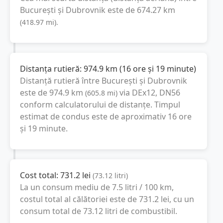
București
și
Dubrovnik
este de
674.27
km
(
418.97
mi
).
Distanța rutieră:
974.9
km
(
16 ore și 19 minute
)
Distanță rutieră între
București
și
Dubrovnik
este de
974.9
km
via DEx12, DN56
(
605.8
mi
)
conform calculatorului de distanțe. Timpul
estimat de condus este de aproximativ
16 ore
și 19 minute
.
Cost total:
731.2
lei
(
73.12
litri
)
La un consum mediu de
7.5 litri / 100 km
,
costul total al călătoriei este de
731.2
lei
, cu un
consum total de
73.12
litri
de combustibil.