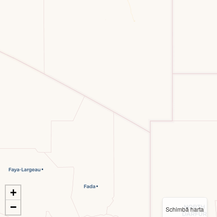
+
−
Schimbă harta