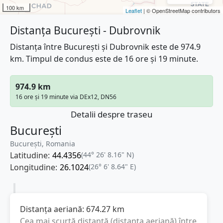
100 km
Leaflet
| © OpenStreetMap contributors
Distanța București - Dubrovnik
Distanța între București și Dubrovnik este de 974.9
km. Timpul de condus este de 16 ore și 19 minute.
974.9 km
16 ore și 19 minute via DEx12, DN56
Detalii despre traseu
București
București, Romania
Latitudine:
44.4356
(44° 26' 8.16" N)
Longitudine:
26.1024
(26° 6' 8.64" E)
Distanța aeriană:
674.27
km
Cea mai scurtă distanță (distanța aeriană) între