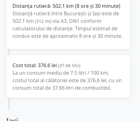
Distanța rutieră:
502.1
km
(
8 ore și 30 minute
)
Distanță rutieră între
București
și
Iași
este de
502.1
km
via A3, DN1
conform
(
312
mi
)
calculatorului de distanțe. Timpul estimat de
condus este de aproximativ
8 ore și 30 minute
.
Cost total:
376.6
lei
(
37.66
litri
)
La un consum mediu de
7.5 litri / 100 km
,
costul total al călătoriei este de
376.6
lei
, cu un
consum total de
37.66
litri
de combustibil.
Iași
Iași, Romania
Latitudine:
47.1616
(47° 9' 41.76" N)