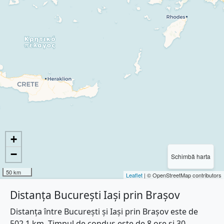
+
−
Schimbă harta
50 km
Leaflet
| © OpenStreetMap contributors
Distanța București Iași prin Brașov
Distanța între București și Iași prin Brașov este de
502.1 km. Timpul de condus este de 8 ore și 30