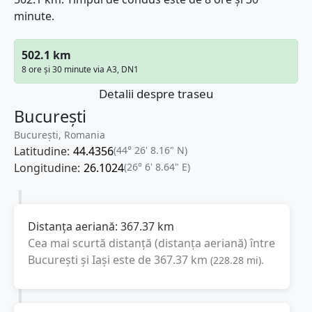
minute.
502.1 km
8 ore și 30 minute via A3, DN1
Detalii despre traseu
București
București, Romania
Latitudine:
44.4356
(44° 26' 8.16" N)
Longitudine:
26.1024
(26° 6' 8.64" E)
Distanța aeriană:
367.37
km
Cea mai scurtă distanță (distanța aeriană) între
București
și
Iași
este de
367.37
km
(
228.28
mi
).