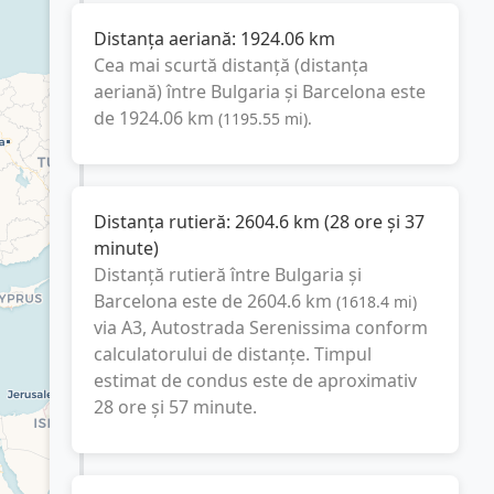
Distanța aeriană:
1924.06
km
Cea mai scurtă distanță (distanța
aeriană) între
Bulgaria
și
Barcelona
este
de
1924.06
km
(
1195.55
mi
).
Distanța rutieră:
2604.6
km
(
28 ore și 37
minute
)
Distanță rutieră între
Bulgaria
și
Barcelona
este de
2604.6
km
(
1618.4
mi
)
via A3, Autostrada Serenissima
conform
calculatorului de distanțe. Timpul
estimat de condus este de aproximativ
28 ore și 57 minute
.