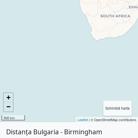
+
−
Schimbă harta
500 km
Leaflet
| © OpenStreetMap contributors
Distanța Bulgaria - Birmingham