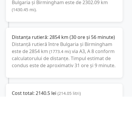
Bulgaria
și
Birmingham
este de
2302.09
km
(
1430.45
mi
).
Distanța rutieră:
2854
km
(
30 ore și 56 minute
)
Distanță rutieră între
Bulgaria
și
Birmingham
este de
2854
km
via A3, A 8
conform
(
1773.4
mi
)
calculatorului de distanțe. Timpul estimat de
condus este de aproximativ
31 ore și 9 minute
.
Cost total:
2140.5
lei
(
214.05
litri
)
La un consum mediu de
7.5 litri / 100 km
,
costul total al călătoriei este de
2140.5
lei
, cu
un consum total de
214.05
litri
de combustibil.