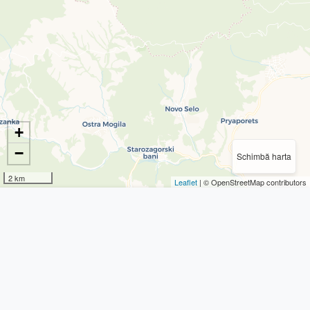
+
−
Schimbă harta
2 km
Leaflet
| © OpenStreetMap contributors