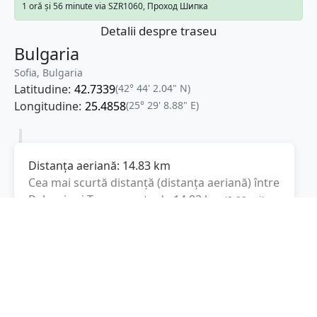
1 oră și 56 minute via SZR1060, Проход Шипка
Detalii despre traseu
Bulgaria
Sofia, Bulgaria
Latitudine:
42.7339
(42° 44' 2.04" N)
Longitudine:
25.4858
(25° 29' 8.88" E)
Distanța aeriană:
14.83
km
Cea mai scurtă distanță (distanța aeriană) între
Bulgaria
și
Tryavna
este de
14.83
km
(
9.22
mi
).
Distanța rutieră:
76.9
km
(
1 oră și 56 minute
)
Distanță rutieră între
Bulgaria
și
Tryavna
este
de
76.9
km
via SZR1060, Проход
(
47.8
mi
)
Шипка
conform calculatorului de distanțe.