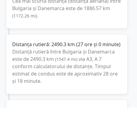
Cea mai scurtă distanță (distanța aeriană) între
Bulgaria
și
Danemarca
este de
1886.57
km
(
1172.26
mi
).
Distanța rutieră:
2490.3
km
(
27 ore și 0 minute
)
Distanță rutieră între
Bulgaria
și
Danemarca
este de
2490.3
km
via A3, A 7
(
1547.4
mi
)
conform calculatorului de distanțe. Timpul
estimat de condus este de aproximativ
28 ore
și 18 minute
.
Cost total:
1867.7
lei
(
186.77
litri
)
La un consum mediu de
7.5 litri / 100 km
,
costul total al călătoriei este de
1867.7
lei
, cu
un consum total de
186.77
litri
de combustibil.