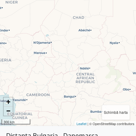
+
−
Schimbă harta
300 km
Leaflet
| © OpenStreetMap contributors
Distanța Bulgaria - Danemarca