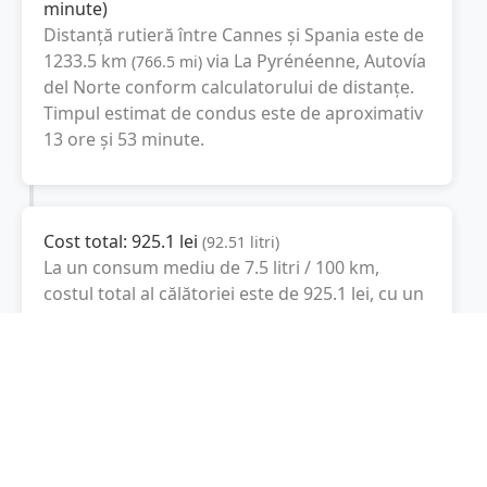
minute
)
Distanță rutieră între
Cannes
și
Spania
este de
1233.5
km
via La Pyrénéenne, Autovía
(
766.5
mi
)
del Norte
conform calculatorului de distanțe.
Timpul estimat de condus este de aproximativ
13 ore și 53 minute
.
Cost total:
925.1
lei
(
92.51
litri
)
La un consum mediu de
7.5 litri / 100 km
,
costul total al călătoriei este de
925.1
lei
, cu un
consum total de
92.51
litri
de combustibil.
Spania
Madrid, Spania