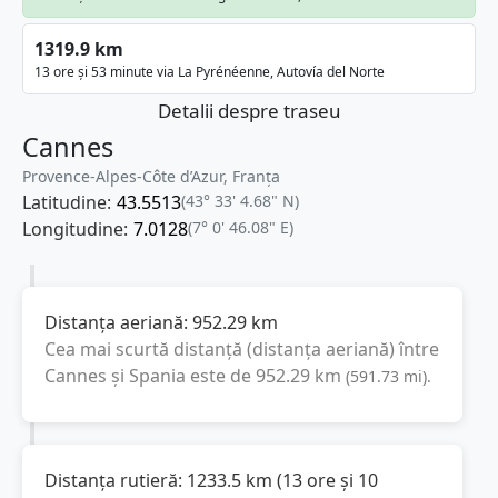
1319.9 km
13 ore și 53 minute via La Pyrénéenne, Autovía del Norte
Detalii despre traseu
Cannes
Provence-Alpes-Côte d’Azur, Franţa
Latitudine:
43.5513
(43° 33' 4.68" N)
Longitudine:
7.0128
(7° 0' 46.08" E)
Distanța aeriană:
952.29
km
Cea mai scurtă distanță (distanța aeriană) între
Cannes
și
Spania
este de
952.29
km
(
591.73
mi
).
Distanța rutieră:
1233.5
km
(
13 ore și 10