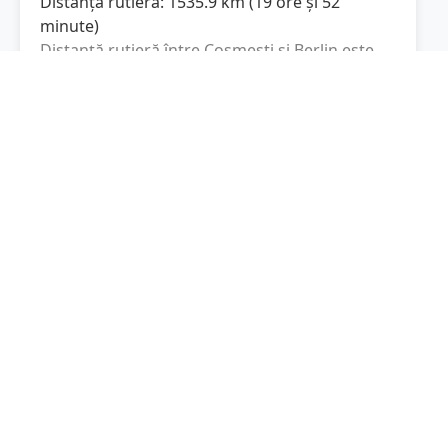
Distanța rutieră:
1535.9
km
(
19 ore și 52
minute
)
Distanță rutieră între
Cosmești
și
Berlin
este
de
1535.9
km
via DN2, A4
conform
(
954.4
mi
)
calculatorului de distanțe. Timpul estimat de
condus este de aproximativ
19 ore și 52
minute
.
Cost total:
1151.9
lei
(
115.19
litri
)
La un consum mediu de
7.5 litri / 100 km
,
costul total al călătoriei este de
1151.9
lei
, cu
un consum total de
115.19
litri
de combustibil.
Berlin
Berlin, Germania