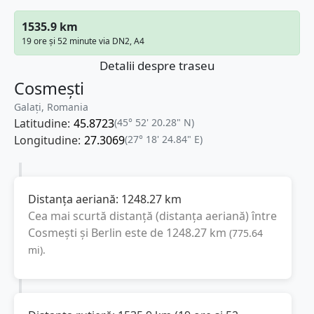
1535.9 km
19 ore și 52 minute via DN2, A4
Detalii despre traseu
Cosmești
Galați, Romania
Latitudine:
45.8723
(45° 52' 20.28" N)
Longitudine:
27.3069
(27° 18' 24.84" E)
Distanța aeriană:
1248.27
km
Cea mai scurtă distanță (distanța aeriană) între
Cosmești
și
Berlin
este de
1248.27
km
(
775.64
mi
).