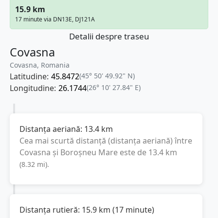
15.9 km
17 minute via DN13E, DJ121A
Detalii despre traseu
Covasna
Covasna, Romania
Latitudine:
45.8472
(45° 50' 49.92" N)
Longitudine:
26.1744
(26° 10' 27.84" E)
Distanța aeriană:
13.4
km
Cea mai scurtă distanță (distanța aeriană) între
Covasna
și
Boroșneu Mare
este de
13.4
km
(
8.32
mi
).
Distanța rutieră:
15.9
km
(
17 minute
)