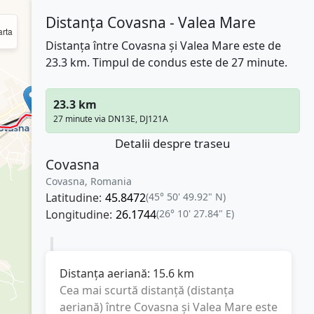
Distanța Covasna - Valea Mare
rta
Distanța între Covasna și Valea Mare este de
23.3 km. Timpul de condus este de 27 minute.
23.3 km
27 minute via DN13E, DJ121A
Detalii despre traseu
Covasna
Covasna, Romania
Latitudine:
45.8472
(45° 50' 49.92" N)
Longitudine:
26.1744
(26° 10' 27.84" E)
Distanța aeriană:
15.6
km
Cea mai scurtă distanță (distanța
aeriană) între
Covasna
și
Valea Mare
este