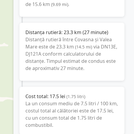
de
15.6
km
(
9.69
mi
).
Distanța rutieră:
23.3
km
(
27 minute
)
Distanță rutieră între
Covasna
și
Valea
Mare
este de
23.3
km
via DN13E,
(
14.5
mi
)
DJ121A
conform calculatorului de
distanțe. Timpul estimat de condus este
de aproximativ
27 minute
.
Cost total:
17.5
lei
(
1.75
litri
)
La un consum mediu de
7.5 litri / 100 km
,
costul total al călătoriei este de
17.5
lei
,
cu un consum total de
1.75
litri
de
combustibil.