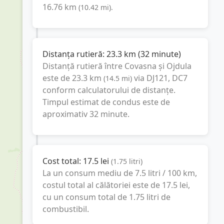
16.76
km
(
10.42
mi
).
Distanța rutieră:
23.3
km
(
32 minute
)
Distanță rutieră între
Covasna
și
Ojdula
este de
23.3
km
via DJ121, DC7
(
14.5
mi
)
conform calculatorului de distanțe.
Timpul estimat de condus este de
aproximativ
32 minute
.
Cost total:
17.5
lei
(
1.75
litri
)
La un consum mediu de
7.5 litri / 100 km
,
costul total al călătoriei este de
17.5
lei
,
cu un consum total de
1.75
litri
de
combustibil.