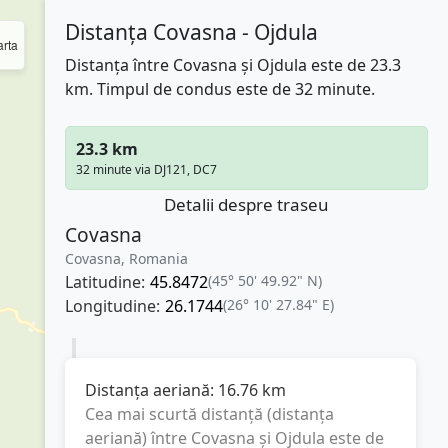
Distanța Covasna - Ojdula
rta
Distanța între Covasna și Ojdula este de 23.3
km. Timpul de condus este de 32 minute.
23.3 km
32 minute via DJ121, DC7
Detalii despre traseu
Covasna
Covasna, Romania
Latitudine:
45.8472
(45° 50' 49.92" N)
Longitudine:
26.1744
(26° 10' 27.84" E)
Distanța aeriană:
16.76
km
Cea mai scurtă distanță (distanța
aeriană) între
Covasna
și
Ojdula
este de