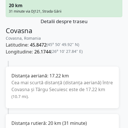
20 km
31 minute via DJ121, Strada Gării
Detalii despre traseu
Covasna
Covasna, Romania
Latitudine:
45.8472
(45° 50' 49.92" N)
Longitudine:
26.1744
(26° 10' 27.84" E)
Distanța aeriană:
17.22
km
Cea mai scurtă distanță (distanța aeriană) între
Covasna
și
Târgu Secuiesc
este de
17.22
km
(
10.7
mi
).
Distanța rutieră:
20
km
(
31 minute
)