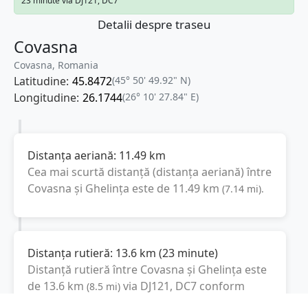
23 minute via DJ121, DC7
Detalii despre traseu
Covasna
Covasna, Romania
Latitudine:
45.8472
(45° 50' 49.92" N)
Longitudine:
26.1744
(26° 10' 27.84" E)
Distanța aeriană:
11.49
km
Cea mai scurtă distanță (distanța aeriană) între
Covasna
și
Ghelința
este de
11.49
km
(
7.14
mi
).
Distanța rutieră:
13.6
km
(
23 minute
)
Distanță rutieră între
Covasna
și
Ghelința
este
de
13.6
km
via DJ121, DC7
conform
(
8.5
mi
)
calculatorului de distanțe. Timpul estimat de