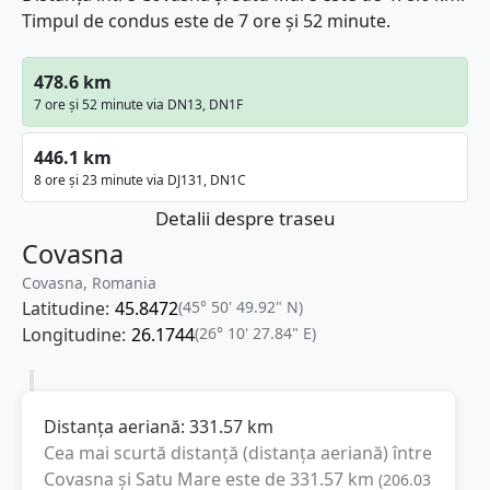
Timpul de condus este de 7 ore și 52 minute.
478.6 km
7 ore și 52 minute via DN13, DN1F
446.1 km
8 ore și 23 minute via DJ131, DN1C
Detalii despre traseu
Covasna
Covasna, Romania
Latitudine:
45.8472
(45° 50' 49.92" N)
Longitudine:
26.1744
(26° 10' 27.84" E)
Distanța aeriană:
331.57
km
Cea mai scurtă distanță (distanța aeriană) între
Covasna
și
Satu Mare
este de
331.57
km
(
206.03