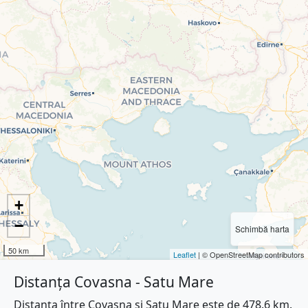
+
−
Schimbă harta
50 km
Leaflet
| © OpenStreetMap contributors
Distanța Covasna - Satu Mare
Distanța între Covasna și Satu Mare este de 478.6 km.