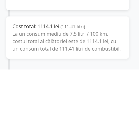
Cost total:
1114.1
lei
(
111.41
litri
)
La un consum mediu de
7.5 litri / 100 km
,
costul total al călătoriei este de
1114.1
lei
, cu
un consum total de
111.41
litri
de combustibil.
Italia
Roma, Italia
Latitudine:
41.8719
(41° 52' 18.84" N)
Longitudine:
12.5674
(12° 34' 2.64" E)
Consum combustibil (litri / 100 km):
-
+