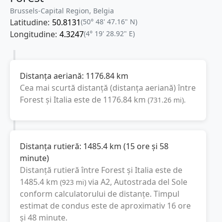
Brussels-Capital Region, Belgia
Latitudine:
50.8131
(50° 48' 47.16" N)
Longitudine:
4.3247
(4° 19' 28.92" E)
Distanța aeriană:
1176.84
km
Cea mai scurtă distanță (distanța aeriană) între
Forest
și
Italia
este de
1176.84
km
(
731.26
mi
).
Distanța rutieră:
1485.4
km
(
15 ore și 58
minute
)
Distanță rutieră între
Forest
și
Italia
este de
1485.4
km
via A2, Autostrada del Sole
(
923
mi
)
conform calculatorului de distanțe. Timpul
estimat de condus este de aproximativ
16 ore
și 48 minute
.