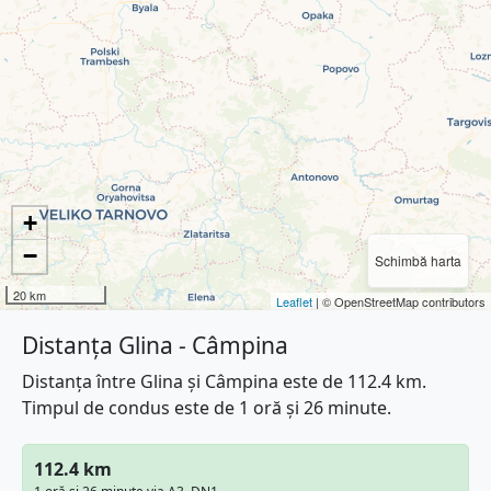
+
−
Schimbă harta
20 km
Leaflet
| © OpenStreetMap contributors
Distanța Glina - Câmpina
Distanța între Glina și Câmpina este de 112.4 km.
Timpul de condus este de 1 oră și 26 minute.
112.4 km