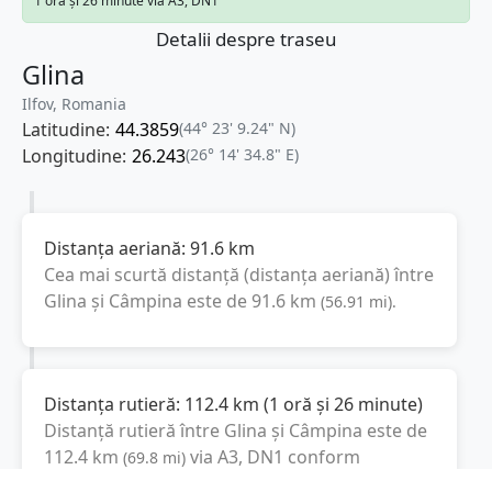
1 oră și 26 minute via A3, DN1
Detalii despre traseu
Glina
Ilfov, Romania
Latitudine:
44.3859
(44° 23' 9.24" N)
Longitudine:
26.243
(26° 14' 34.8" E)
Distanța aeriană:
91.6
km
Cea mai scurtă distanță (distanța aeriană) între
Glina
și
Câmpina
este de
91.6
km
(
56.91
mi
).
Distanța rutieră:
112.4
km
(
1 oră și 26 minute
)
Distanță rutieră între
Glina
și
Câmpina
este de
112.4
km
via A3, DN1
conform
(
69.8
mi
)
calculatorului de distanțe. Timpul estimat de