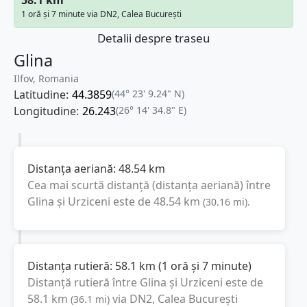
1 oră și 7 minute via DN2, Calea București
Detalii despre traseu
Glina
Ilfov, Romania
Latitudine:
44.3859
(44° 23' 9.24" N)
Longitudine:
26.243
(26° 14' 34.8" E)
Distanța aeriană:
48.54
km
Cea mai scurtă distanță (distanța aeriană) între
Glina
și
Urziceni
este de
48.54
km
(
30.16
mi
).
Distanța rutieră:
58.1
km
(
1 oră și 7 minute
)
Distanță rutieră între
Glina
și
Urziceni
este de
58.1
km
via DN2, Calea București
(
36.1
mi
)