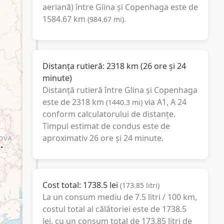
aeriană) între
Glina
și
Copenhaga
este de
1584.67
km
(
984.67
mi
).
Distanța rutieră:
2318
km
(
26 ore și 24
minute
)
Distanță rutieră între
Glina
și
Copenhaga
este de
2318
km
via A1, A 24
(
1440.3
mi
)
conform calculatorului de distanțe.
Timpul estimat de condus este de
aproximativ
26 ore și 24 minute
.
Cost total:
1738.5
lei
(
173.85
litri
)
La un consum mediu de
7.5 litri / 100 km
,
costul total al călătoriei este de
1738.5
lei
, cu un consum total de
173.85
litri
de