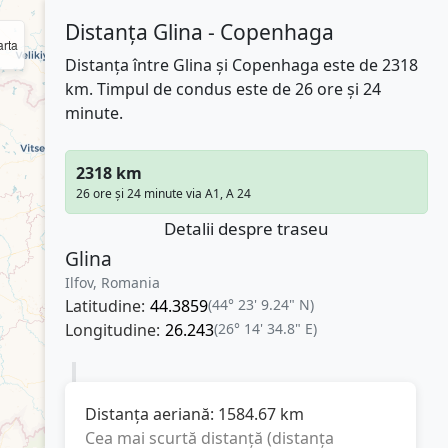
Distanța Glina - Copenhaga
rta
Distanța între Glina și Copenhaga este de 2318
km. Timpul de condus este de 26 ore și 24
minute.
2318 km
26 ore și 24 minute via A1, A 24
Detalii despre traseu
Glina
Ilfov, Romania
Latitudine:
44.3859
(44° 23' 9.24" N)
Longitudine:
26.243
(26° 14' 34.8" E)
Distanța aeriană:
1584.67
km
Cea mai scurtă distanță (distanța