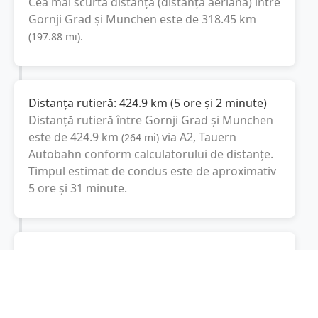
Cea mai scurtă distanță (distanța aeriană) între
Gornji Grad
și
Munchen
este de
318.45
km
(
197.88
mi
).
Distanța rutieră:
424.9
km
(
5 ore și 2 minute
)
Distanță rutieră între
Gornji Grad
și
Munchen
este de
424.9
km
via A2, Tauern
(
264
mi
)
Autobahn
conform calculatorului de distanțe.
Timpul estimat de condus este de aproximativ
5 ore și 31 minute
.
Cost total:
318.7
lei
(
31.87
litri
)
La un consum mediu de
7.5 litri / 100 km
,
costul total al călătoriei este de
318.7
lei
, cu un
consum total de
31.87
litri
de combustibil.