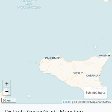
+
−
Schimbă harta
50 km
Leaflet
| © OpenStreetMap contributors
Distanța Gornji Grad - Munchen