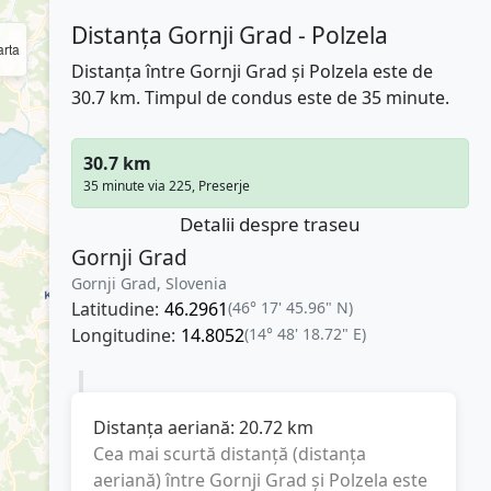
Distanța Gornji Grad - Polzela
rta
Distanța între Gornji Grad și Polzela este de
30.7 km. Timpul de condus este de 35 minute.
30.7 km
35 minute via 225, Preserje
Detalii despre traseu
Gornji Grad
Gornji Grad, Slovenia
Latitudine:
46.2961
(46° 17' 45.96" N)
Longitudine:
14.8052
(14° 48' 18.72" E)
Distanța aeriană:
20.72
km
Cea mai scurtă distanță (distanța
aeriană) între
Gornji Grad
și
Polzela
este