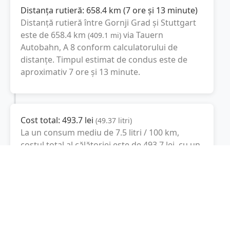
Distanța rutieră:
658.4
km
(
7 ore și 13 minute
)
Distanță rutieră între
Gornji Grad
și
Stuttgart
este de
658.4
km
via Tauern
(
409.1
mi
)
Autobahn, A 8
conform calculatorului de
distanțe. Timpul estimat de condus este de
aproximativ
7 ore și 13 minute
.
Cost total:
493.7
lei
(
49.37
litri
)
La un consum mediu de
7.5 litri / 100 km
,
costul total al călătoriei este de
493.7
lei
, cu un
consum total de
49.37
litri
de combustibil.
Stuttgart
Baden-Württemberg, Germania