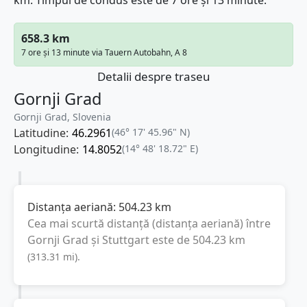
km. Timpul de condus este de 7 ore și 13 minute.
658.3 km
7 ore și 13 minute via Tauern Autobahn, A 8
Detalii despre traseu
Gornji Grad
Gornji Grad, Slovenia
Latitudine:
46.2961
(46° 17' 45.96" N)
Longitudine:
14.8052
(14° 48' 18.72" E)
Distanța aeriană:
504.23
km
Cea mai scurtă distanță (distanța aeriană) între
Gornji Grad
și
Stuttgart
este de
504.23
km
(
313.31
mi
).