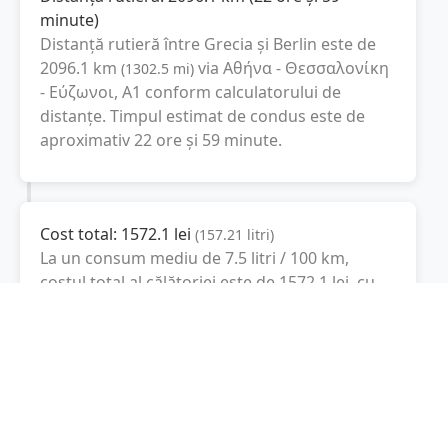
minute
)
Distanță rutieră între
Grecia
și
Berlin
este de
2096.1
km
via Αθήνα - Θεσσαλονίκη
(
1302.5
mi
)
- Εύζωνοι, A1
conform calculatorului de
distanțe. Timpul estimat de condus este de
aproximativ
22 ore și 59 minute
.
Cost total:
1572.1
lei
(
157.21
litri
)
La un consum mediu de
7.5 litri / 100 km
,
costul total al călătoriei este de
1572.1
lei
, cu
un consum total de
157.21
litri
de combustibil.
Berlin
Berlin, Germania