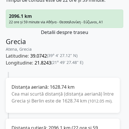
Timpul de condus este de 22 ore și 59 minute.
2096.1 km
22 ore și 59 minute via Αθήνα - Θεσσαλονίκη - Εύζωνοι, A1
Detalii despre traseu
Grecia
Atena, Grecia
Latitudine:
39.0742
(39° 4' 27.12" N)
Longitudine:
21.8243
(21° 49' 27.48" E)
Distanța aeriană:
1628.74
km
Cea mai scurtă distanță (distanța aeriană) între
Grecia
și
Berlin
este de
1628.74
km
(
1012.05
mi
).
Distanța rutieră:
2096.1
km
(
22 ore și 59