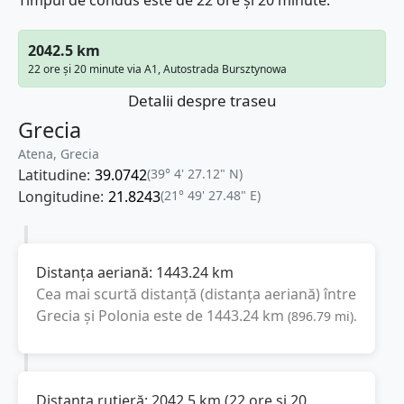
Timpul de condus este de 22 ore și 20 minute.
2042.5 km
22 ore și 20 minute via A1, Autostrada Bursztynowa
Detalii despre traseu
Grecia
Atena, Grecia
Latitudine:
39.0742
(39° 4' 27.12" N)
Longitudine:
21.8243
(21° 49' 27.48" E)
Distanța aeriană:
1443.24
km
Cea mai scurtă distanță (distanța aeriană) între
Grecia
și
Polonia
este de
1443.24
km
(
896.79
mi
).
Distanța rutieră:
2042.5
km
(
22 ore și 20