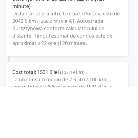
minute
)
Distanță rutieră între
Grecia
și
Polonia
este de
2042.5
km
via A1, Autostrada
(
1269.2
mi
)
Bursztynowa
conform calculatorului de
distanțe. Timpul estimat de condus este de
aproximativ
22 ore și 20 minute
.
Cost total:
1531.9
lei
(
153.19
litri
)
La un consum mediu de
7.5 litri / 100 km
,
costul total al călătoriei este de
1531.9
lei
, cu
un consum total de
153.19
litri
de combustibil.
Polonia
Varşovia, Polonia