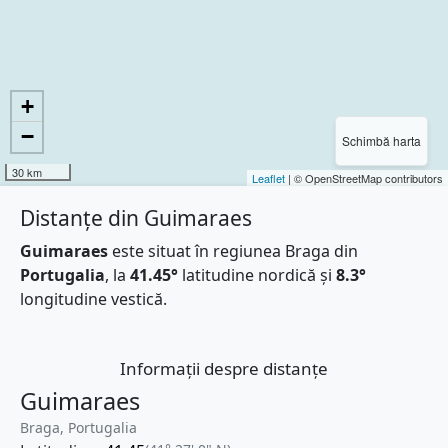
+
−
Schimbă harta
30 km
Leaflet
| © OpenStreetMap contributors
Distanțe din Guimaraes
Guimaraes
este situat în regiunea Braga din
Portugalia
, la
41.45°
latitudine nordică și
8.3°
longitudine vestică.
Informații despre distanțe
Guimaraes
Braga, Portugalia