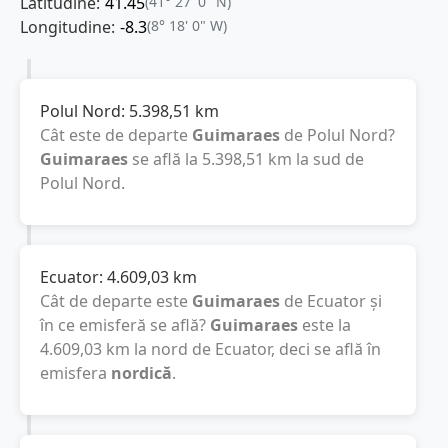
Latitudine:
41.45
(41° 27' 0" N)
Longitudine:
-8.3
(8° 18' 0" W)
Polul Nord:
5.398,51
km
Cât este de departe
Guimaraes
de Polul Nord?
Guimaraes
se află la
5.398,51
km
la sud de
Polul Nord.
Ecuator:
4.609,03
km
Cât de departe este
Guimaraes
de Ecuator și
în ce emisferă se află?
Guimaraes
este la
4.609,03
km
la nord de Ecuator, deci se află în
emisfera
nordică
.