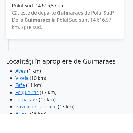
Polul Sud:
14.616,57
km
Cât este de departe
Guimaraes
de Polul Sud?
De la
Guimaraes
la Polul Sud sunt
14.616,57
km
, spre sud.
Localități în apropiere de Guimaraes
Aves
(1 km)
Vizela
(10 km)
Fafe
(11 km)
Felgueiras
(12 km)
Lamacaes
(13 km)
Povoa de Lanhoso
(13 km)
Braga
(15 km)
Gondizalves
(15 km)
Lousada
(17 km)