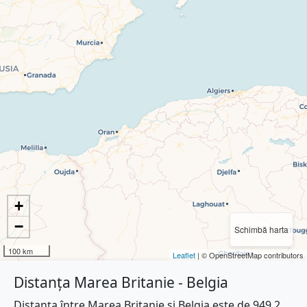
+
−
Schimbă harta
100 km
Leaflet
| © OpenStreetMap contributors
Distanța Marea Britanie - Belgia
Distanța între Marea Britanie și Belgia este de 949.2