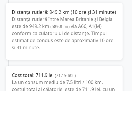
Distanța rutieră:
949.2
km
(
10 ore și 31 minute
)
Distanță rutieră între
Marea Britanie
și
Belgia
este de
949.2
km
via A66, A1(M)
(
589.8
mi
)
conform calculatorului de distanțe. Timpul
estimat de condus este de aproximativ
10 ore
și 31 minute
.
Cost total:
711.9
lei
(
71.19
litri
)
La un consum mediu de
7.5 litri / 100 km
,
costul total al călătoriei este de
711.9
lei
, cu un
consum total de
71.19
litri
de combustibil.
Belgia