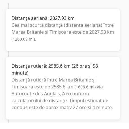
Distanța aeriană:
2027.93
km
Cea mai scurtă distanță (distanța aeriană) între
Marea Britanie
și
Timișoara
este de
2027.93
km
(
1260.09
mi
).
Distanța rutieră:
2585.6
km
(
26 ore și 58
minute
)
Distanță rutieră între
Marea Britanie
și
Timișoara
este de
2585.6
km
via
(
1606.6
mi
)
Autoroute des Anglais, A 6
conform
calculatorului de distanțe. Timpul estimat de
condus este de aproximativ
27 ore și 4 minute
.