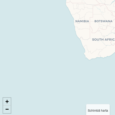
+
−
Schimbă harta