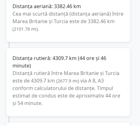
Distanța aeriană:
3382.46
km
Cea mai scurtă distanță (distanța aeriană) între
Marea Britanie
și
Turcia
este de
3382.46
km
(
2101.76
mi
).
Distanța rutieră:
4309.7
km
(
44 ore și 46
minute
)
Distanță rutieră între
Marea Britanie
și
Turcia
este de
4309.7
km
via A 8, A3
(
2677.9
mi
)
conform calculatorului de distanțe. Timpul
estimat de condus este de aproximativ
44 ore
și 54 minute
.
Cost total:
3232.3
lei
(
323.23
litri
)
La un consum mediu de
7.5 litri / 100 km
,