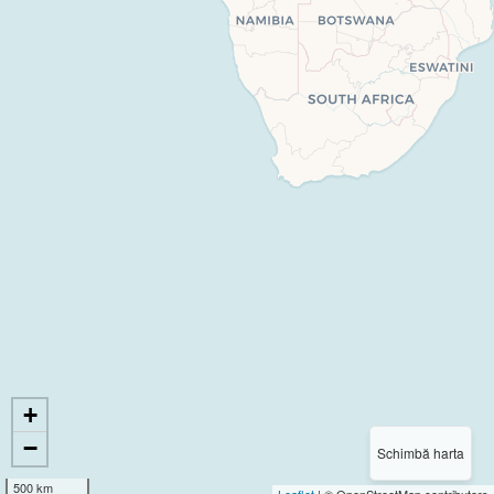
+
−
Schimbă harta
500 km
Leaflet
| © OpenStreetMap contributors