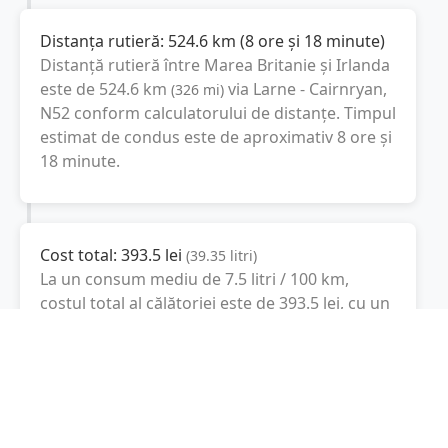
Distanța rutieră:
524.6
km
(
8 ore și 18 minute
)
Distanță rutieră între
Marea Britanie
și
Irlanda
este de
524.6
km
via Larne - Cairnryan,
(
326
mi
)
N52
conform calculatorului de distanțe. Timpul
estimat de condus este de aproximativ
8 ore și
18 minute
.
Cost total:
393.5
lei
(
39.35
litri
)
La un consum mediu de
7.5 litri / 100 km
,
costul total al călătoriei este de
393.5
lei
, cu un
consum total de
39.35
litri
de combustibil.
Irlanda