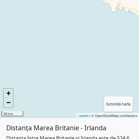
+
−
Schimbă harta
50 km
Leaflet
| © OpenStreetMap contributors
Distanța Marea Britanie - Irlanda
Distanța între Marea Britanie și Irlanda este de 524.6